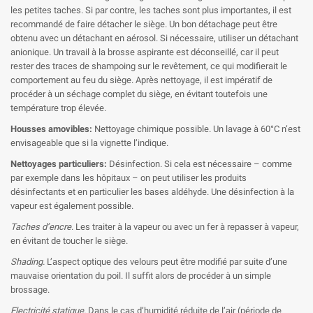
les petites taches. Si par contre, les taches sont plus importantes, il est
recommandé de faire détacher le siège. Un bon détachage peut être
obtenu avec un détachant en aérosol. Si nécessaire, utiliser un détachant
anionique. Un travail à la brosse aspirante est déconseillé, car il peut
rester des traces de shampoing sur le revêtement, ce qui modifierait le
comportement au feu du siège. Après nettoyage, il est impératif de
procéder à un séchage complet du siège, en évitant toutefois une
température trop élevée.
Housses amovibles:
Nettoyage chimique possible. Un lavage à 60°C n’est
envisageable que si la vignette l’indique.
Nettoyages particuliers:
Désinfection. Si cela est nécessaire – comme
par exemple dans les hôpitaux – on peut utiliser les produits
désinfectants et en particulier les bases aldéhyde. Une désinfection à la
vapeur est également possible.
Taches d’encre
. Les traiter à la vapeur ou avec un fer à repasser à vapeur,
en évitant de toucher le siège.
Shading.
L’aspect optique des velours peut être modifié par suite d’une
mauvaise orientation du poil. Il suffit alors de procéder à un simple
brossage.
Electricité
statique.
Dans le cas d’humidité réduite de l’air (période de