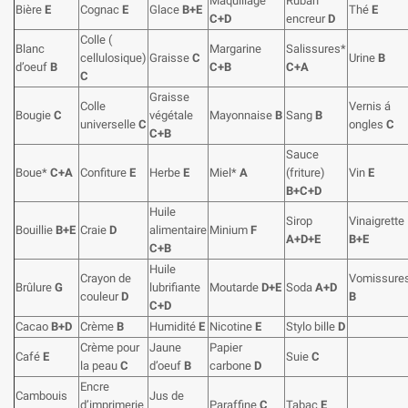
Maquillage
Ruban
Bière
E
Cognac
E
Glace
B+E
Thé
E
C+D
encreur
D
Colle (
Blanc
Margarine
Salissures*
cellulosique)
Graisse
C
Urine
B
d’oeuf
B
C+B
C+A
C
Graisse
Colle
Vernis á
Bougie
C
végétale
Mayonnaise
B
Sang
B
universelle
C
ongles
C
C+B
Sauce
Boue*
C+A
Confiture
E
Herbe
E
Miel*
A
(friture)
Vin
E
B+C+D
Huile
Sirop
Vinaigrette
Bouillie
B+E
Craie
D
alimentaire
Minium
F
A+D+E
B+E
C+B
Huile
Crayon de
Vomissure
Brûlure
G
lubrifiante
Moutarde
D+E
Soda
A+D
couleur
D
B
C+D
Cacao
B+D
Crème
B
Humidité
E
Nicotine
E
Stylo bille
D
Crème pour
Jaune
Papier
Café
E
Suie
C
la peau
C
d’oeuf
B
carbone
D
Encre
Cambouis
Jus de
d’imprimerie
Paraffine
C
Tabac
E