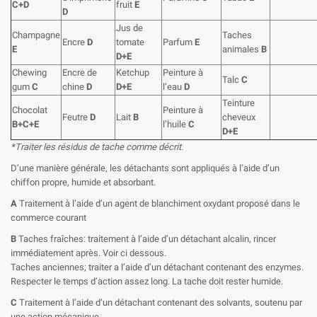
C+D
fruit
E
D
Jus de
Champagne
Taches
Encre
D
tomate
Parfum
E
E
animales
B
D+E
Chewing
Encre de
Ketchup
Peinture à
Talc
C
gum
C
chine
D
D+E
l’eau
D
Teinture
Chocolat
Peinture à
Feutre
D
Lait
B
cheveux
B+C+E
l’huile
C
D+E
*Traiter les résidus de tache comme décrit.
D’une manière générale, les détachants sont appliqués à l’aide d’un
chiffon propre, humide et absorbant.
A
Traitement à l’aide d’un agent de blanchiment oxydant proposé dans le
commerce courant
B
Taches fraîches: traitement à l’aide d’un détachant alcalin, rincer
immédiatement après. Voir ci dessous.
Taches anciennes; traiter a l’aide d’un détachant contenant des enzymes.
Respecter le temps d’action assez long. La tache doit rester humide.
C
Traitement à l’aide d’un détachant contenant des solvants, soutenu par
une action mécanique