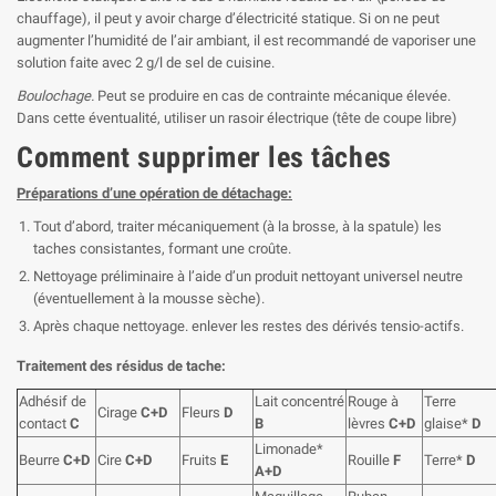
chauffage), il peut y avoir charge d’électricité statique. Si on ne peut
augmenter l’humidité de l’air ambiant, il est recommandé de vaporiser une
solution faite avec 2 g/l de sel de cuisine.
Boulochage.
Peut se produire en cas de contrainte mécanique élevée.
Dans cette éventualité, utiliser un rasoir électrique (tête de coupe libre)
Comment supprimer les tâches
Préparations d’une opération de détachage:
Tout d’abord, traiter mécaniquement (à la brosse, à la spatule) les
taches consistantes, formant une croûte.
Nettoyage préliminaire à l’aide d’un produit nettoyant universel neutre
(éventuellement à la mousse sèche).
Après chaque nettoyage. enlever les restes des dérivés tensio-actifs.
Traitement des résidus de tache:
Adhésif de
Lait concentré
Rouge à
Terre
Cirage
C+D
Fleurs
D
contact
C
B
lèvres
C+D
glaise*
D
Limonade*
Beurre
C+D
Cire
C+D
Fruits
E
Rouille
F
Terre*
D
A+D