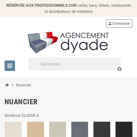
RÉSERVÉE AUX PROFESSIONNELS CHR
cafés, bars, hôtels, restaurants
et distributeurs de mobiliers
person
Connexion
view_headline
search
chevron_right
Nuancier
NUANCIER
Similicuir CLASSE A