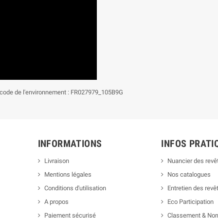
du code de l'environnement : FR027979_105B9G
INFORMATIONS
INFOS PRATI
Livraison
Nuancier des rev
Mentions légales
Nos catalogues
Conditions d'utilisation
Entretien des rev
A propos
Eco Participation
Paiement sécurisé
Classement & No