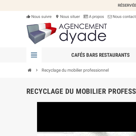
RÉSERVÉE
Nous suivre
Nous situer
A propos
Nous contact
thumb_up_alt
location_on
view_headline
CAFÉS BARS RESTAURANTS
chevron_right
Recyclage du mobilier professionnel
RECYCLAGE DU MOBILIER PROFES