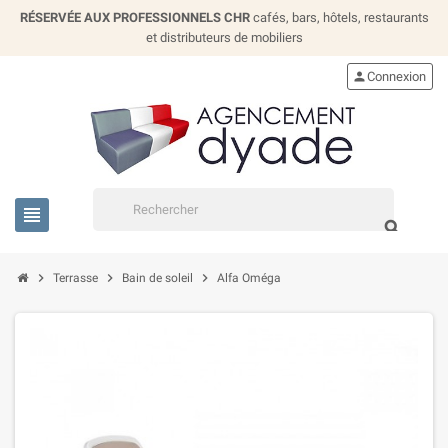
RÉSERVÉE AUX PROFESSIONNELS CHR
cafés, bars, hôtels, restaurants
et distributeurs de mobiliers
person
Connexion
view_headline
search
chevron_right
chevron_right
chevron_right
Terrasse
Bain de soleil
Alfa Oméga