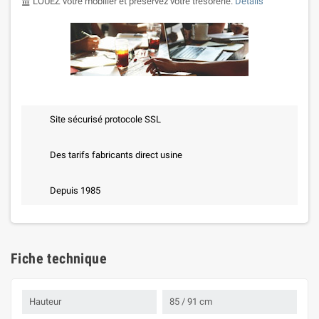
LOUEZ votre mobilier et préservez votre trésorerie.
Details
account_balance
Site sécurisé protocole SSL
Des tarifs fabricants direct usine
Depuis 1985
Fiche technique
Hauteur
85 / 91 cm