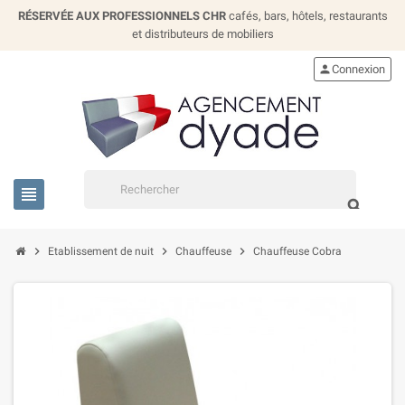
RÉSERVÉE AUX PROFESSIONNELS CHR
cafés, bars, hôtels, restaurants
et distributeurs de mobiliers
person
Connexion
view_headline
search
chevron_right
chevron_right
chevron_right
Etablissement de nuit
Chauffeuse
Chauffeuse Cobra