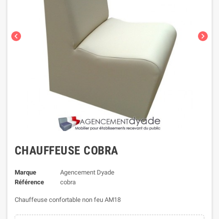
chevron_left
chevron_right
CHAUFFEUSE COBRA
Marque
Agencement Dyade
Référence
cobra
Chauffeuse confortable non feu AM18