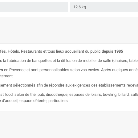
12,6 kg
és, Hôtels, Restaurants et tous lieux accueillant du public
depuis 1985
 fabrication de banquettes et la diffusion de mobilier de salle (chaises, tables,
rs
en Provence et sont personnalisables selon vos envies. Après quelques années 
êtement.
neusement sélectionnés afin de répondre aux exigences des établissements recev
ast food, salon de thé, pub, discothèque, espaces de loisirs, bowling, billard, sal
e d’accueil, espace détente, particuliers