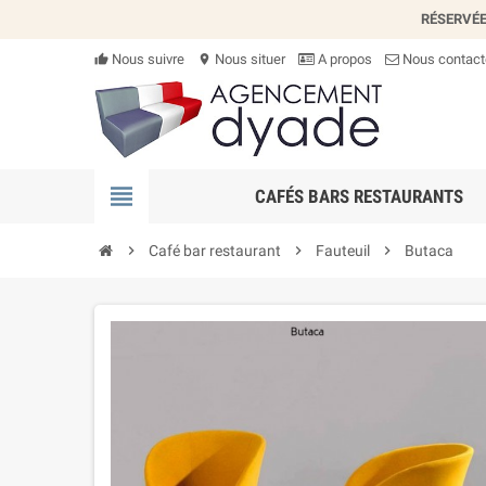
RÉSERVÉE
Nous suivre
Nous situer
A propos
Nous contact
thumb_up_alt
location_on
view_headline
CAFÉS BARS RESTAURANTS
chevron_right
Café bar restaurant
chevron_right
Fauteuil
chevron_right
Butaca