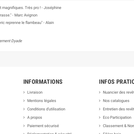
 magnifiques. Très pro ! - Joséphine
rrasse." - Marc Avignon
ic reprenne le flambeau" - Alain
ncement Dyade
INFORMATIONS
INFOS PRATI
Livraison
Nuancier des rev
Mentions légales
Nos catalogues
Conditions d'utilisation
Entretien des rev
A propos
Eco Participation
Paiement sécurisé
Classement & No