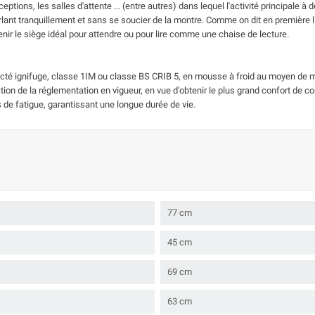
eptions, les salles d'attente ... (entre autres) dans lequel l'activité principale
lant tranquillement et sans se soucier de la montre. Comme on dit en première l
nir le siège idéal pour attendre ou pour lire comme une chaise de lecture.
jecté ignifuge, classe 1IM ou classe BS CRIB 5, en mousse à froid au moyen d
on de la réglementation en vigueur, en vue d'obtenir le plus grand confort de c
s de fatigue, garantissant une longue durée de vie.
77 cm
45 cm
69 cm
63 cm