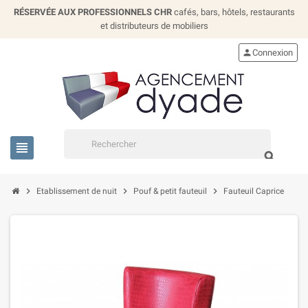
RÉSERVÉE AUX PROFESSIONNELS CHR
cafés, bars, hôtels, restaurants
et distributeurs de mobiliers
person
Connexion
view_headline
search
chevron_right
chevron_right
chevron_right
Etablissement de nuit
Pouf & petit fauteuil
Fauteuil Caprice