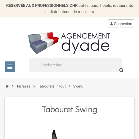
RÉSERVÉE AUX PROFESSIONNELS CHR
cafés, bars, hôtels, restaurants
et distributeurs de mobiliers
person
Connexion
view_headline
search
chevron_right
chevron_right
chevron_right
Terrasse
Tabourets in/out
Swing