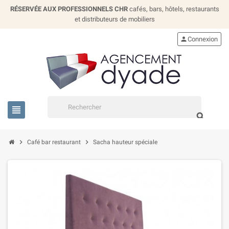
RÉSERVÉE AUX PROFESSIONNELS CHR
cafés, bars, hôtels, restaurants
et distributeurs de mobiliers
person
Connexion
view_headline
search
chevron_right
chevron_right
Café bar restaurant
Sacha hauteur spéciale