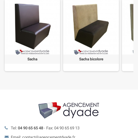
Sacha
Sacha bicolore
S
Tel:
04 90 65 65 48
- Fax: 04 90 65 69 13
Email: contact@agencementdyade.fr