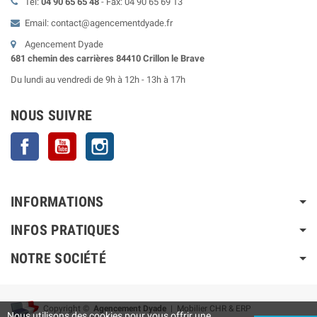
Tel:
04 90 65 65 48
- Fax: 04 90 65 69 13
Email: contact@agencementdyade.fr
Agencement Dyade
681 chemin des carrières 84410 Crillon le Brave
Du lundi au vendredi de 9h à 12h - 13h à 17h
NOUS SUIVRE
Facebook
YouTube
Instagram
INFORMATIONS
INFOS PRATIQUES
NOTRE SOCIÉTÉ
Copyright ©
Agencement Dyade
| Mobilier CHR & ERP
Nous utilisons des cookies pour vous offrir une