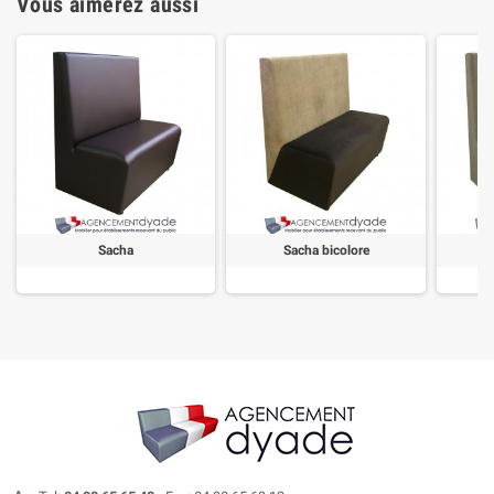
Vous aimerez aussi
Sacha
Sacha bicolore
S