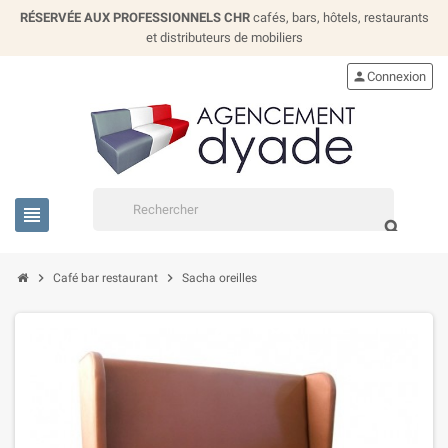
RÉSERVÉE AUX PROFESSIONNELS CHR
cafés, bars, hôtels, restaurants
et distributeurs de mobiliers
person
Connexion
view_headline
search
chevron_right
chevron_right
Café bar restaurant
Sacha oreilles