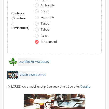
Anthracite
Blanc
Couleurs
Moutarde
(Structure
/
Taupe
Revêtement)
Tabac
Rose
Bleu canard
check
ADHÉRENT VALDELIA
VIDÉO D'AMBIANCE
LOUEZ votre mobilier et préservez votre trésorerie.
Details
account_balance