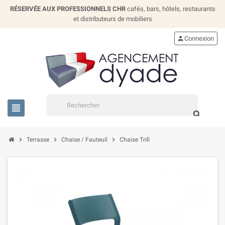
RÉSERVÉE AUX PROFESSIONNELS CHR
cafés, bars, hôtels, restaurants
et distributeurs de mobiliers
person
Connexion
view_headline
search
chevron_right
chevron_right
chevron_right
Terrasse
Chaise / Fauteuil
Chaise Trill