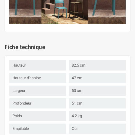
Fiche technique
Hauteur
82.5 cm
Hauteur d'assise
47 cm
Largeur
50 cm
Profondeur
51 cm
Poids
4.2 kg
Empilable
Oui