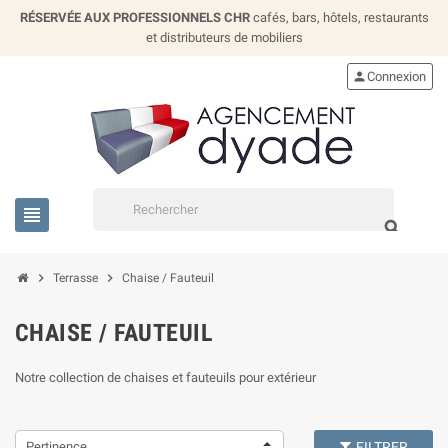
RÉSERVÉE AUX PROFESSIONNELS CHR
cafés, bars, hôtels, restaurants
et distributeurs de mobiliers
person
Connexion
view_headline
search
chevron_right
chevron_right
Terrasse
Chaise / Fauteuil
CHAISE / FAUTEUIL
Notre collection de chaises et fauteuils pour extérieur
Pertinence
FILTRER