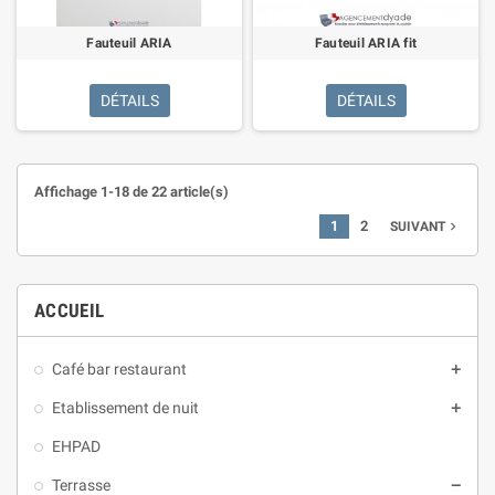
Fauteuil ARIA
Fauteuil ARIA fit
DÉTAILS
DÉTAILS
Affichage 1-18 de 22 article(s)
1
2
navigate_next
SUIVANT
ACCUEIL
Café bar restaurant
add
Etablissement de nuit
add
EHPAD
Terrasse
remove