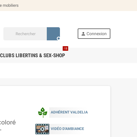
de mobiliers
person
Connexion
search
-18
CLUBS LIBERTINS & SEX-SHOP
ADHÉRENT VALDELIA
coloré
-
VIDÉO D'AMBIANCE