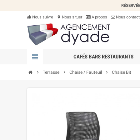
RÉSERVÉE
Nous suivre
Nous situer
A propos
Nous contact
thumb_up_alt
location_on
view_headline
CAFÉS BARS RESTAURANTS
chevron_right
Terrasse
chevron_right
Chaise / Fauteuil
chevron_right
Chaise Bit