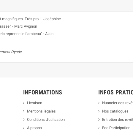
 magnifiques. Très pro ! - Joséphine
rrasse." - Marc Avignon
ic reprenne le flambeau" - Alain
ncement Dyade
INFORMATIONS
INFOS PRATI
Livraison
Nuancier des rev
Mentions légales
Nos catalogues
Conditions d'utilisation
Entretien des rev
A propos
Eco Participation