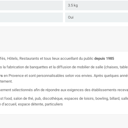
3.5 kg
Oui
és, Hôtels, Restaurants et tous lieux accueillant du public
depuis 1985
 fabrication de banquettes et la diffusion de mobilier de salle (chaises, tables,
rs
en Provence et sont personnalisables selon vos envies. Après quelques années 
êtement.
neusement sélectionnés afin de répondre aux exigences des établissements recev
ast food, salon de thé, pub, discothèque, espaces de loisirs, bowling, billard, sal
e d’accueil, espace détente, particuliers