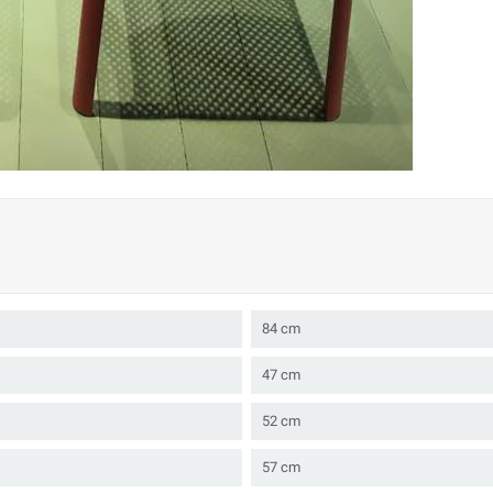
84 cm
47 cm
52 cm
57 cm