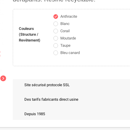
Anthracite
check
Blanc
Couleurs
Corail
(Structure /
Moutarde
Revêtement)
Taupe
ap
Bleu canard
chevron_right
Site sécurisé protocole SSL
Des tarifs fabricants direct usine
Depuis 1985