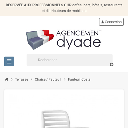
RÉSERVÉE AUX PROFESSIONNELS CHR
cafés, bars, hôtels, restaurants
et distributeurs de mobiliers
person
Connexion
view_headline
search
chevron_right
chevron_right
chevron_right
Terrasse
Chaise / Fauteuil
Fauteuil Costa