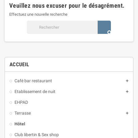
Veuillez nous excuser pour le désagrément.
Effectuez une nouvelle recherche
search
ACCUEIL
Café bar restaurant
add
Etablissement de nuit
add
EHPAD
Terrasse
add
Hôtel
Club libertin & Sex shop