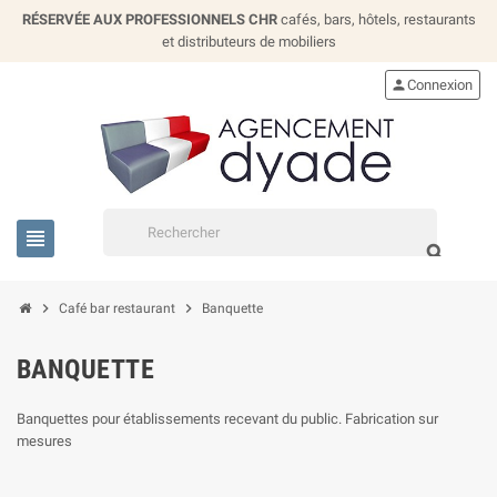
RÉSERVÉE AUX PROFESSIONNELS CHR
cafés, bars, hôtels, restaurants
et distributeurs de mobiliers
person
Connexion
view_headline
search
chevron_right
chevron_right
Café bar restaurant
Banquette
BANQUETTE
Banquettes pour établissements recevant du public. Fabrication sur
mesures