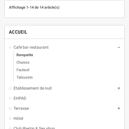
Affichage 1-14 de 14 article(s)
ACCUEIL
Café bar restaurant
remove
Banquette
Chaises
Fauteuil
Tabourets
Etablissement de nuit
add
EHPAD
Terrasse
add
Hôtel
Club libertin & Sex shop