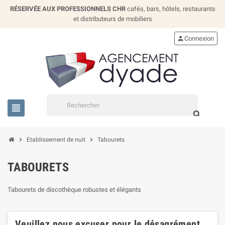
RÉSERVÉE AUX PROFESSIONNELS CHR
cafés, bars, hôtels, restaurants
et distributeurs de mobiliers
person
Connexion
view_headline
search
chevron_right
chevron_right
Etablissement de nuit
Tabourets
TABOURETS
Tabourets de discothèque robustes et élégants
Veuillez nous excuser pour le désagrément.