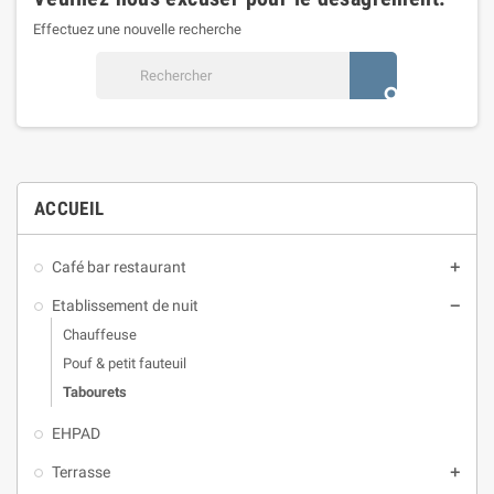
Effectuez une nouvelle recherche
search
ACCUEIL
Café bar restaurant
add
Etablissement de nuit
remove
Chauffeuse
Pouf & petit fauteuil
Tabourets
EHPAD
Terrasse
add