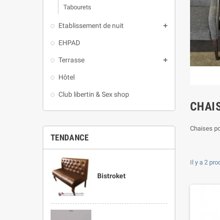
Tabourets
Etablissement de nuit
add
EHPAD
Terrasse
add
Hôtel
Club libertin & Sex shop
CHAI
Chaises po
TENDANCE
Il y a 2 pro
Bistroket