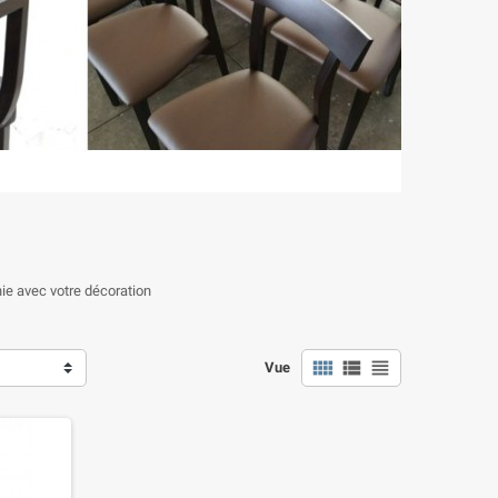
nie avec votre décoration
view_comfy
view_list
view_headline
Vue