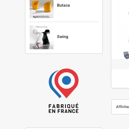
Butaca
Swing
Affichag