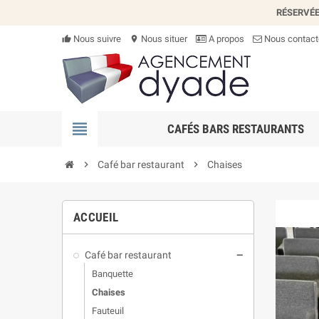
RÉSERVÉE
Nous suivre
Nous situer
A propos
Nous contact
thumb_up_alt
location_on
view_headline
CAFÉS BARS RESTAURANTS
chevron_right
Café bar restaurant
chevron_right
Chaises
ACCUEIL
Café bar restaurant
remove
Banquette
Chaises
Fauteuil