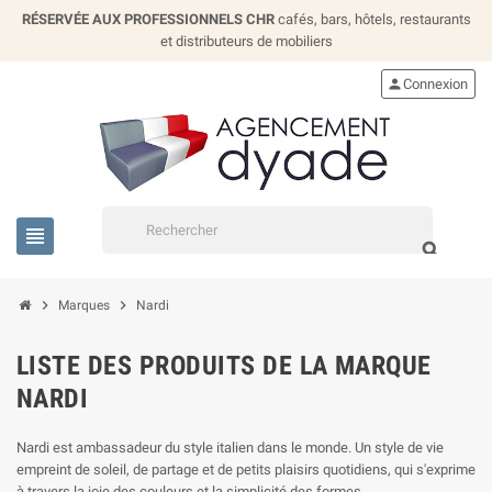
RÉSERVÉE AUX PROFESSIONNELS CHR
cafés, bars, hôtels, restaurants
et distributeurs de mobiliers
person
Connexion
view_headline
search
chevron_right
chevron_right
Marques
Nardi
LISTE DES PRODUITS DE LA MARQUE
NARDI
Nardi est ambassadeur du style italien dans le monde. Un style de vie
empreint de soleil, de partage et de petits plaisirs quotidiens, qui s'exprime
à travers la joie des couleurs et la simplicité des formes.