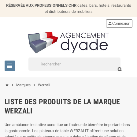
RÉSERVÉE AUX PROFESSIONNELS CHR
cafés, bars, hôtels, restaurants
et distributeurs de mobiliers
person
Connexion
view_headline
search
chevron_right
chevron_right
Marques
Werzali
LISTE DES PRODUITS DE LA MARQUE
WERZALI
Une ambiance incitative constitue un facteur de bien-être important dans
la gastronomie. Les plateaux de table WERZALIT offrent une solution
adaptée aux goûts de chacun avec leur riche sélection de décors et de